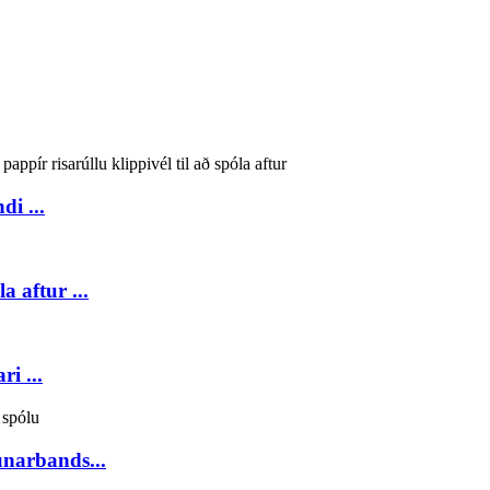
i ...
a aftur ...
i ...
unarbands...