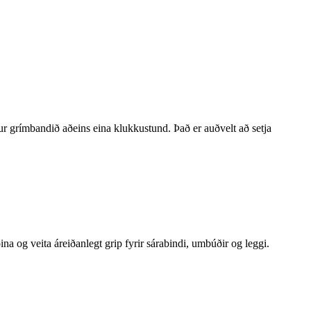
r grímbandið aðeins eina klukkustund. Það er auðvelt að setja
a og veita áreiðanlegt grip fyrir sárabindi, umbúðir og leggi.