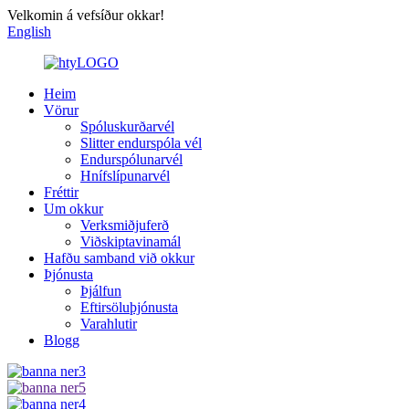
Velkomin á vefsíður okkar!
English
Heim
Vörur
Spóluskurðarvél
Slitter endurspóla vél
Endurspólunarvél
Hnífslípunarvél
Fréttir
Um okkur
Verksmiðjuferð
Viðskiptavinamál
Hafðu samband við okkur
Þjónusta
Þjálfun
Eftirsöluþjónusta
Varahlutir
Blogg