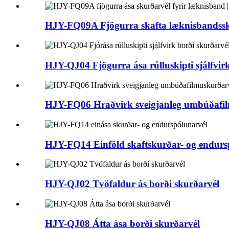
HJY-FQ09A Fjögurra skafta læknisbandssku
HJY-QJ04 Fjögurra ása rúlluskipti sjálfvirk 
HJY-FQ06 Hraðvirk sveigjanleg umbúðafil
HJY-FQ14 Einföld skaftskurðar- og endursp
HJY-QJ02 Tvöfaldur ás borði skurðarvél
HJY-QJ08 Átta ása borði skurðarvél