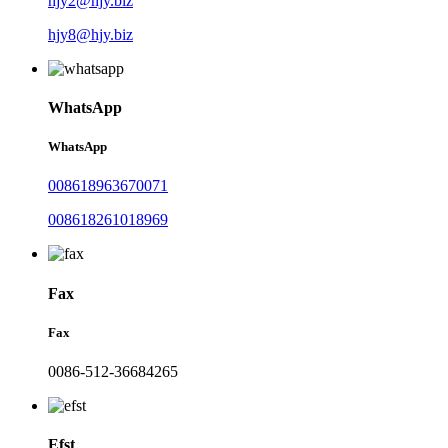
hjy2@hjy.biz
hjy8@hjy.biz
WhatsApp
WhatsApp
008618963670071
008618261018969
Fax
Fax
0086-512-36684265
Efst