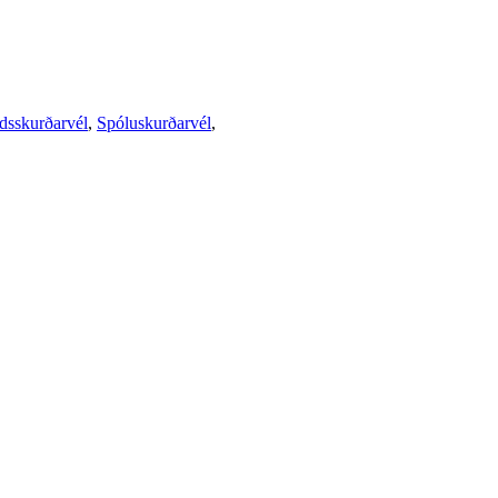
sskurðarvél
,
Spóluskurðarvél
,