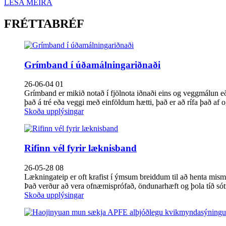
LESA MEIRA
FRÉTTABRÉF
Grímband í úðamálningariðnaði
26-06-04 01
Grímband er mikið notað í fjölnota iðnaði eins og veggmálun e
það á tré eða veggi með einföldum hætti, það er að rífa það af og 
Skoða upplýsingar
Rifinn vél fyrir læknisband
26-05-28 08
Lækningateip er oft krafist í ýmsum breiddum til að henta mismu
Það verður að vera ofnæmisprófað, öndunarhæft og þola tíð sót
Skoða upplýsingar