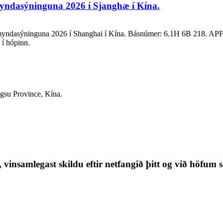
ndasýninguna 2026 í Sjanghæ í Kína.
dasýninguna 2026 í Shanghai í Kína. Básnúmer: 6.1H 6B 218. APFE d
 í hópinn.
gsu Province, Kína.
 vinsamlegast skildu eftir netfangið þitt og við höfum