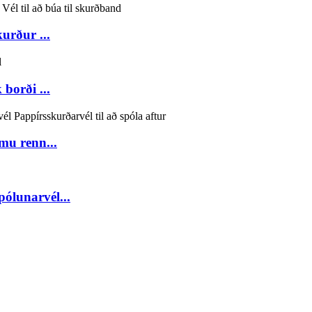
rður ...
borði ...
mu renn...
ólunarvél...