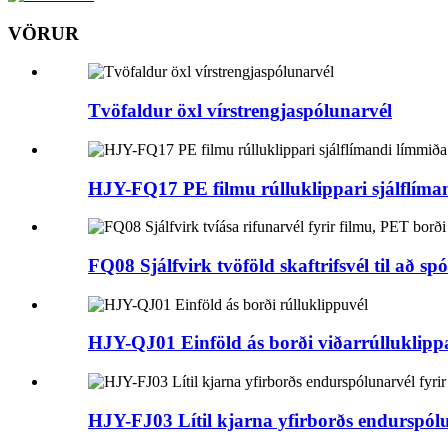
VÖRUR
Tvöfaldur öxl vírstrengjaspólunarvél
HJY-FQ17 PE filmu rúlluklippari sjálflímand
FQ08 Sjálfvirk tvöföld skaftrifsvél til að spól
HJY-QJ01 Einföld ás borði viðarrúlluklippar
HJY-FJ03 Lítil kjarna yfirborðs endurspól