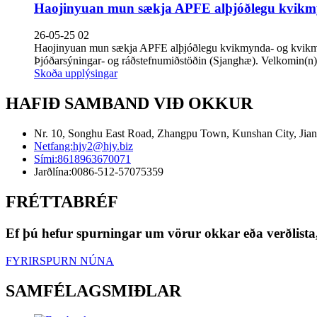
Haojinyuan mun sækja APFE alþjóðlegu kvikmy
26-05-25 02
Haojinyuan mun sækja APFE alþjóðlegu kvikmynda- og kvikmyn
Þjóðarsýningar- og ráðstefnumiðstöðin (Sjanghæ). Velkomin(n)
Skoða upplýsingar
HAFIÐ SAMBAND VIÐ OKKUR
Nr. 10, Songhu East Road, Zhangpu Town, Kunshan City, Jian
Netfang:
hjy2@hjy.biz
Sími:
8618963670071
Jarðlína:
0086-512-57075359
FRÉTTABRÉF
Ef þú hefur spurningar um vörur okkar eða verðlista,
FYRIRSPURN NÚNA
SAMFÉLAGSMIÐLAR