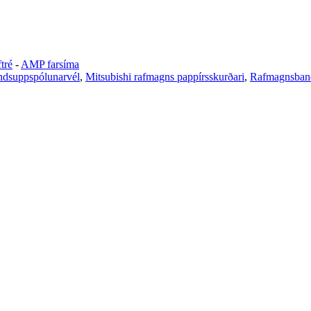
tré
-
AMP farsíma
ndsuppspólunarvél
,
Mitsubishi rafmagns pappírsskurðari
,
Rafmagnsband