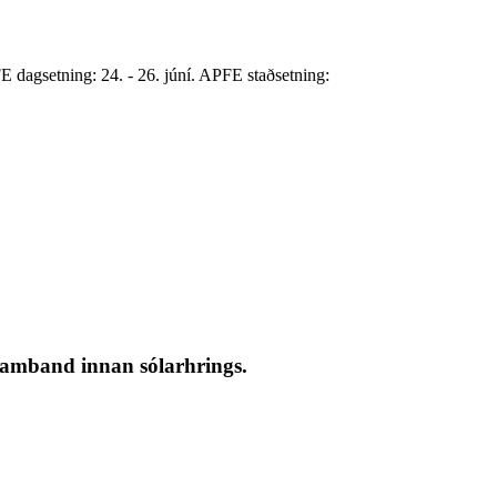
agsetning: 24. - 26. júní. APFE staðsetning:
 samband innan sólarhrings.