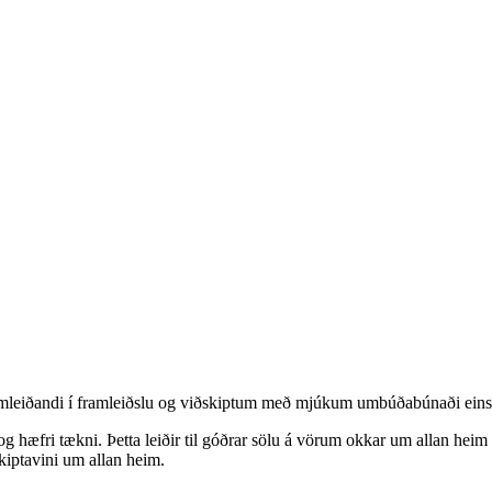
leiðandi í framleiðslu og viðskiptum með mjúkum umbúðabúnaði eins og 
lu og hæfri tækni. Þetta leiðir til góðrar sölu á vörum okkar um allan h
kiptavini um allan heim.