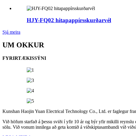
HJY-FQ02 hitapappírsskurðarvél
Sjá meira
UM OKKUR
FYRIRTÆKISSÝNI
Kunshan Haojin Yuan Electrical Technology Co., Ltd. er faglegur fram
Við höfum starfað á þessu sviði í yfir 10 ár og býr yfir mikilli reyns
sölu. Við vonum innilega að geta komið á viðskiptasambandi við viðs