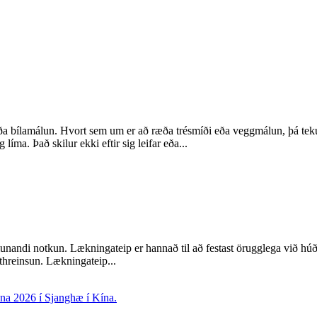
ða bílamálun. Hvort sem um er að ræða trésmíði eða veggmálun, þá teku
líma. Það skilur ekki eftir sig leifar eða...
nandi notkun. Lækningateip er hannað til að festast örugglega við húðin
threinsun. Lækningateip...