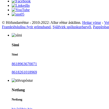
© Höfundarréttur - 2010-2022: Allur réttur áskilinn.
Heitar vörur
-
Vef
Framleiðslulína fyrir grímuband
,
Sjálfvirk spóluskurðarvél
,
Pappírsba
Sími
Sími
8618963670071
8618261018969
Netfang
Netfang