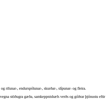
rifunar-, endurspólunar-, skurðar-, slípunar- og fleira.
eim vegna stöðugra gæða, samkeppnishæfs verðs og góðrar þjónustu eftir