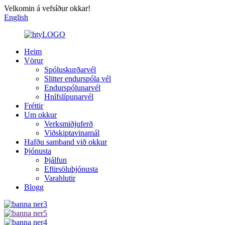
Velkomin á vefsíður okkar!
English
Heim
Vörur
Spóluskurðarvél
Slitter endurspóla vél
Endurspólunarvél
Hnífslípunarvél
Fréttir
Um okkur
Verksmiðjuferð
Viðskiptavinamál
Hafðu samband við okkur
Þjónusta
Þjálfun
Eftirsöluþjónusta
Varahlutir
Blogg