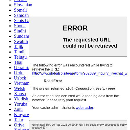
Slovenian
Somali
Samoan
Scots Gaelic
Shona
Sindhi
Sundanese
Swahili
Tajik
Tamil
Telugu
Thai
Ukrainian
Urdu
Uzbek
Vietnamese
Welsh
Xhosa
Yiddish
Yoruba
Zulu
Kinyarwanda
Tatar
Oriya