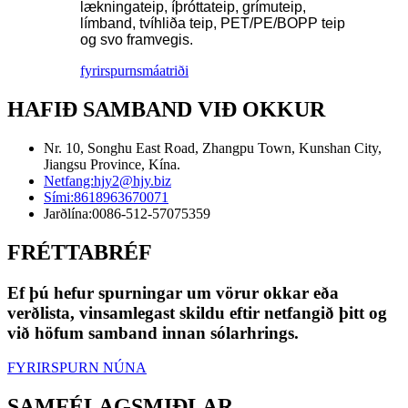
lækningateip, íþróttateip, grímuteip,
límband, tvíhliða teip, PET/PE/BOPP teip
og svo framvegis.
fyrirspurn
smáatriði
HAFIÐ SAMBAND VIÐ OKKUR
Nr. 10, Songhu East Road, Zhangpu Town, Kunshan City,
Jiangsu Province, Kína.
Netfang:
hjy2@hjy.biz
Sími:
8618963670071
Jarðlína:
0086-512-57075359
FRÉTTABRÉF
Ef þú hefur spurningar um vörur okkar eða
verðlista, vinsamlegast skildu eftir netfangið þitt og
við höfum samband innan sólarhrings.
FYRIRSPURN NÚNA
SAMFÉLAGSMIÐLAR