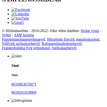
© Höfundarréttur - 2010-2022: Allur réttur áskilinn.
Heitar vörur
-
Veftré
-
AMP farsíma
Pappírsbandsuppspólunarvél
,
Mitsubishi Electric pappírsskurðari
,
Sjálfvirk spóluskurðarvél
,
Rafmagnsbandsskurðarvél
,
Framleiðslulína fyrir grímuband
,
Spóluskurðarvél
,
Sími
Sími
8618963670071
8618261018969