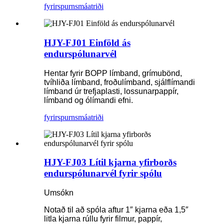
fyrirspurn
smáatriði
HJY-FJ01 Einföld ás
endurspólunarvél
Hentar fyrir BOPP límband, grímubönd,
tvíhliða límband, froðulímband, sjálflímandi
límband úr trefjaplasti, lossunarpappír,
límband og ólímandi efni.
fyrirspurn
smáatriði
HJY-FJ03 Lítil kjarna yfirborðs
endurspólunarvél fyrir spólu
Umsókn
Notað til að spóla aftur 1″ kjarna eða 1,5″
litla kjarna rúllu fyrir filmur, pappír,