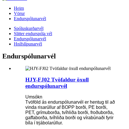
Heim
Vörur
Endurspólunarvél
Spóluskurðarvél
Slitter endurspóla vél
Endurspólunarvél
Hnífslípunarvél
Endurspólunarvél
HJY-FJ02 Tvöfaldur öxull
endurspólunarvél
Umsókn
Tvöföld ás endurspólunarvél er hentug til að
vinda risarúllur af BOPP borði, PE borði,
PET, grímuborða, tvíhliða borði, froðuborða,
gaffaborða, tvíhliða borði og vírabúnaði fyrir
bíla í trjábolarúllur.