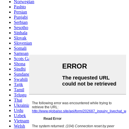
Norwegian
Pashto
Persian
Punjabi
Serbian
Sesotho
Sinhala
Slovak
Slovenian
Somali
Samoan
Scots Gaelic
Shona
Sindhi
Sundanese
Swahili
Tajik
Tamil
Telugu
Thai
Ukrainian
Urdu
Uzbek
Vietnamese
Welsh