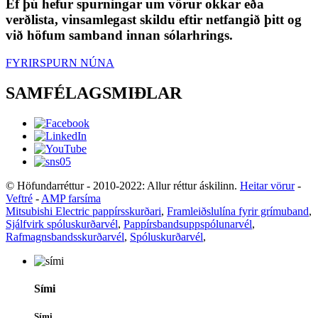
Ef þú hefur spurningar um vörur okkar eða
verðlista, vinsamlegast skildu eftir netfangið þitt og
við höfum samband innan sólarhrings.
FYRIRSPURN NÚNA
SAMFÉLAGSMIÐLAR
© Höfundarréttur - 2010-2022: Allur réttur áskilinn.
Heitar vörur
-
Veftré
-
AMP farsíma
Mitsubishi Electric pappírsskurðari
,
Framleiðslulína fyrir grímuband
,
Sjálfvirk spóluskurðarvél
,
Pappírsbandsuppspólunarvél
,
Rafmagnsbandsskurðarvél
,
Spóluskurðarvél
,
Sími
Sími