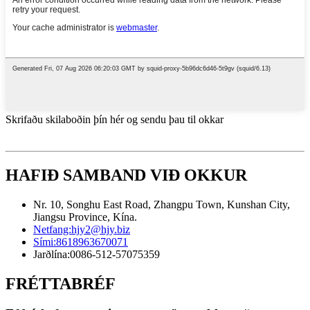
Skrifaðu skilaboðin þín hér og sendu þau til okkar
HAFIÐ SAMBAND VIÐ OKKUR
Nr. 10, Songhu East Road, Zhangpu Town, Kunshan City,
Jiangsu Province, Kína.
Netfang:
hjy2@hjy.biz
Sími:
8618963670071
Jarðlína:
0086-512-57075359
FRÉTTABRÉF