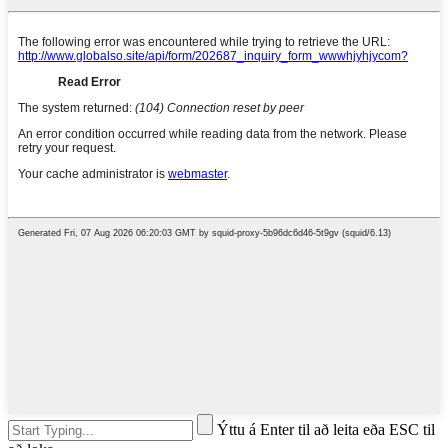
Ýttu á Enter til að leita eða ESC til