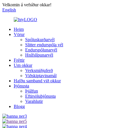
Velkomin á vefsíður okkar!
English
Heim
Vörur
Spóluskurðarvél
Slitter endurspóla vél
Endurspólunarvél
Hnífslípunarvél
Fréttir
Um okkur
Verksmiðjuferð
Viðskiptavinamál
Hafðu samband við okkur
Þjónusta
Þjálfun
Eftirsöluþjónusta
Varahlutir
Blogg